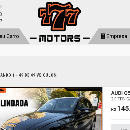
o
3
P
eu Carro
Empresa
NDO 1 - 49 DE 49 VEÍCULOS.
INA
AUDI Q
2.0 TFSI 
145
R$
Ano