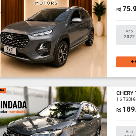
75.
R$
Ano
2022
M
INA
CHERY 
1.6 TGDI
189
R$
Ano