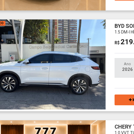
CO
BYD SO
1.5 DM-I
219
R$
Ano
2026
M
CHERY 
1.0 VVT T