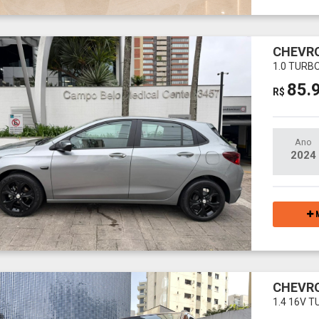
CHEVRO
1.0 TURB
85.
R$
Ano
2024
M
CHEVR
1.4 16V 