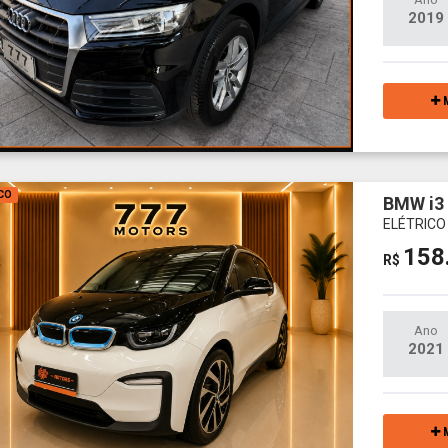
2019
M
CO
BMW i3
ELÉTRICO
158
R$
Ano
2021
M