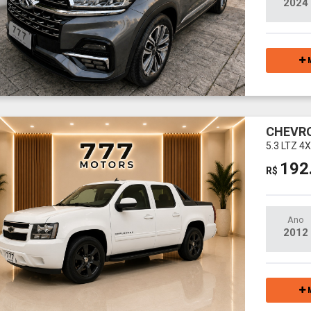
2024
M
CHEVR
5.3 LTZ 4
192
R$
Ano
2012
M