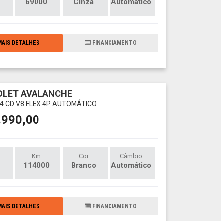
69000
Cinza
Automático
AIS DETALHES
FINANCIAMENTO
OLET AVALANCHE
X4 CD V8 FLEX 4P AUTOMÁTICO
.990,00
Km
Cor
Câmbio
114000
Branco
Automático
AIS DETALHES
FINANCIAMENTO