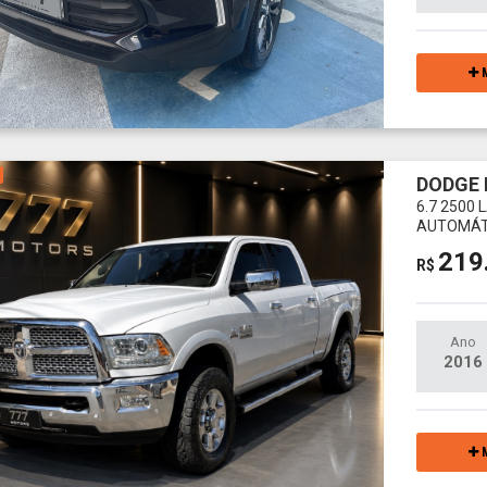
M
DODGE
6.7 2500 
AUTOMÁT
219
R$
Ano
2016
M