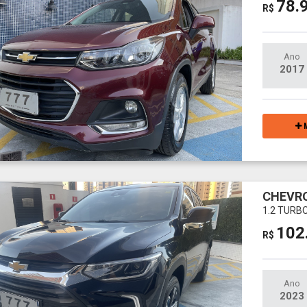
78.
R$
Ano
2017
M
CHEVR
1.2 TURB
102
R$
Ano
2023