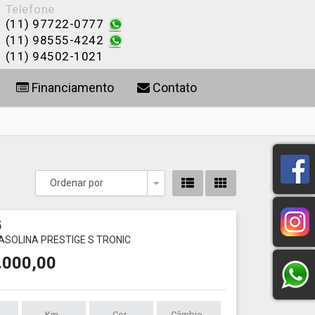
Telefone
(11) 97722-0777
(11) 98555-4242
(11) 94502-1021
Financiamento
Contato
Ordenar por
Toggle Dropdown
5
GASOLINA PRESTIGE S TRONIC
.000,00
Km
Cor
Câmbio