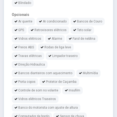
Blindado
Opcionais
Ar quente
Ar condicionado
Bancos de Couro
GPS
Retrovisores elétricos
Teto solar
Vidros elétricos
Alarme
Farol de neblina
Freios ABS
Rodas de liga leve
Travas elétricas
Limpador traseiro
Direção Hidraulica
Bancos dianteiros com aquecimento
Multimídia
Porta copos
Protetor de Caçamba
Controle de som no volante
Insufilm
Vidros elétricos Traseiros
Banco do motorista com ajuste de altura
Computador de bordo
Sensor de chuva