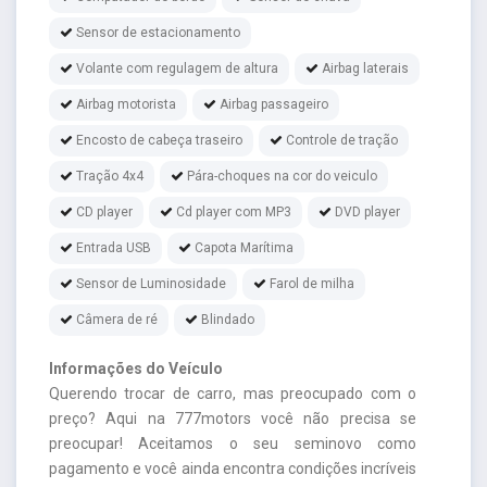
Sensor de estacionamento
Volante com regulagem de altura
Airbag laterais
Airbag motorista
Airbag passageiro
Encosto de cabeça traseiro
Controle de tração
Tração 4x4
Pára-choques na cor do veiculo
CD player
Cd player com MP3
DVD player
Entrada USB
Capota Marítima
Sensor de Luminosidade
Farol de milha
Câmera de ré
Blindado
Informações do Veículo
Querendo trocar de carro, mas preocupado com o
preço? Aqui na 777motors você não precisa se
preocupar! Aceitamos o seu seminovo como
pagamento e você ainda encontra condições incríveis